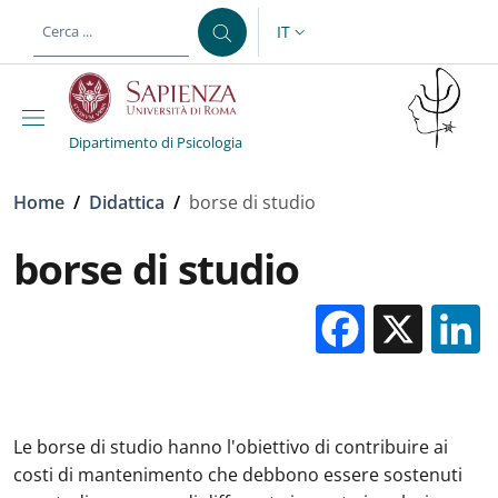
Salta al contenuto principale
Skip to footer content
IT
SELETTORE LINGUA: CURREN
Dipartimento di Psicologia
Briciole di pane
Home
/
Didattica
/
borse di studio
borse di studio
Facebo
X
Le borse di studio hanno l'obiettivo di contribuire ai
costi di mantenimento che debbono essere sostenuti