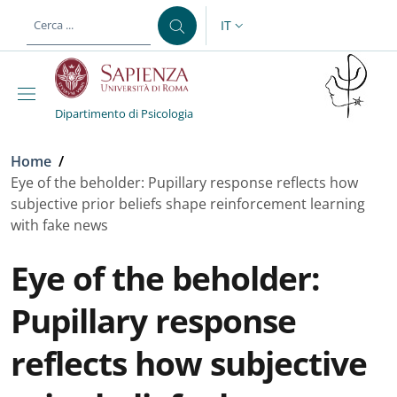
Salta al contenuto principale
Skip to footer content
IT
SELETTORE LINGUA: CURREN
Dipartimento di Psicologia
Briciole di pane
Home
/
Eye of the beholder: Pupillary response reflects how
subjective prior beliefs shape reinforcement learning
with fake news
Eye of the beholder:
Pupillary response
reflects how subjective