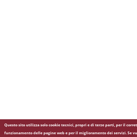
Questo sito utilizza solo cookie tecnici, propri e di terze parti, per il corre
funzionamento delle pagine web e per il miglioramento dei servizi. Se vu